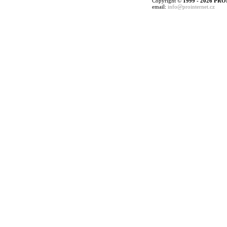
Copyright ©
1999 - 2026 PRO
email:
info@prointernet.cz