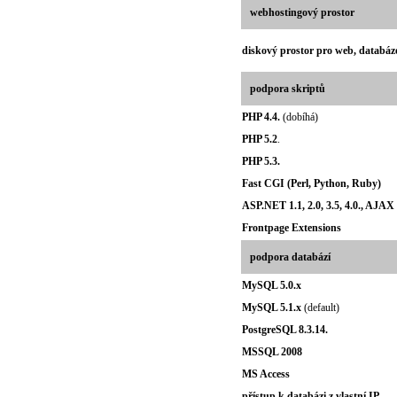
webhostingový prostor
diskový prostor pro web, databáze
podpora skriptů
PHP 4.4.
(dobíhá)
PHP 5.2
.
PHP 5.3.
Fast CGI (Perl, Python, Ruby)
ASP.NET 1.1, 2.0, 3.5, 4.0., AJAX 
Frontpage Extensions
podpora databází
MySQL 5.0.x
MySQL 5.1.x
(default)
PostgreSQL 8.3.14.
MSSQL 2008
MS Access
přístup k databázi z vlastní IP