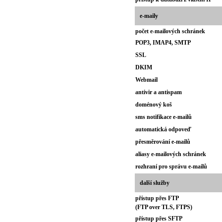
e-maily
počet e-mailových schránek
POP3, IMAP4, SMTP
SSL
DKIM
Webmail
antivir a antispam
doménový koš
sms notifikace e-mailů
automatická odpoveď
přesměrování e-mailů
aliasy e-mailových schránek
rozhraní pro správu e-mailů
další služby
přístup přes FTP
(FTP over TLS, FTPS)
přístup přes SFTP