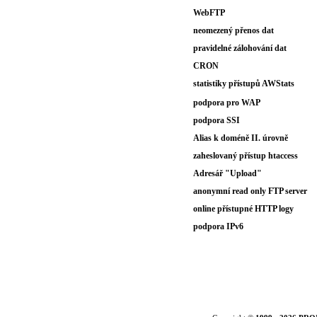
WebFTP
neomezený přenos dat
pravidelné zálohování dat
CRON
statistiky přístupů AWStats
podpora pro WAP
podpora SSI
Alias k doméně II. úrovně
zaheslovaný přístup htaccess
Adresář "Upload"
anonymní read only FTP server
online přístupné HTTP logy
podpora IPv6